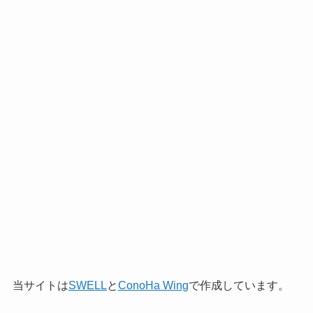
当サイトは
SWELL
と
ConoHa Wing
で作成しています。