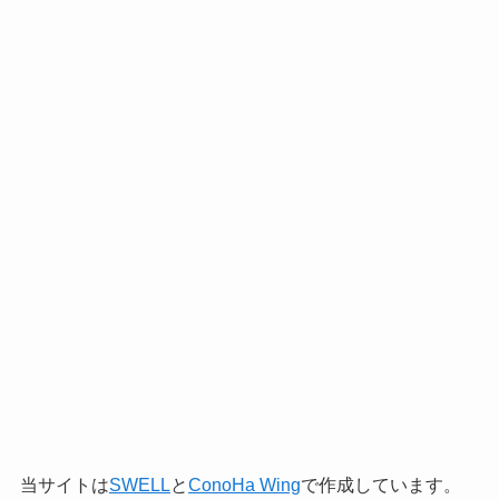
当サイトは
SWELL
と
ConoHa Wing
で作成しています。