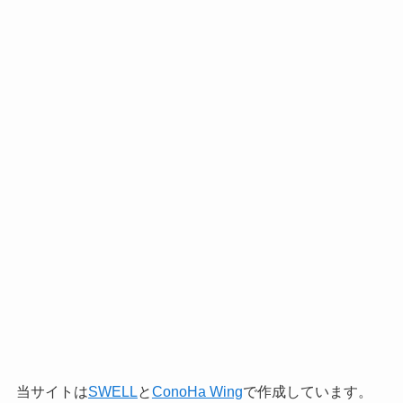
当サイトは
SWELL
と
ConoHa Wing
で作成しています。