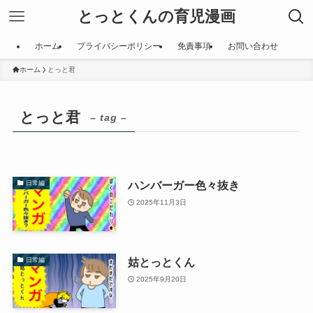
とっとくんの育児漫画
ホーム
プライバシーポリシー
免責事項
お問い合わせ
ホーム
とっと君
とっと君
– tag –
ハンバーガー色々抜き
日常編
2025年11月3日
姑とっとくん
日常編
2025年9月20日