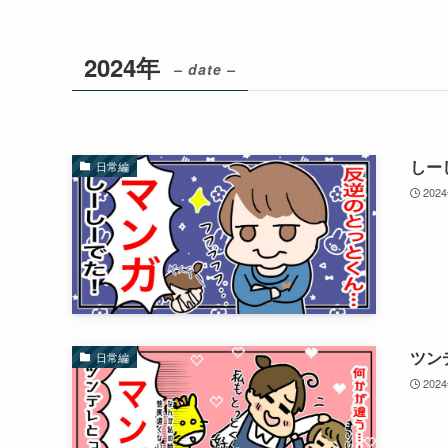
2024年
– date –
しー
日常編
202
ツン
日常編
202