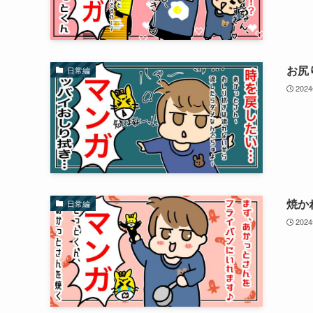
お尻
日常編
202
焼か
日常編
202