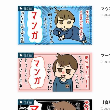
マウ
日常編
202
フー
日常編
202
【育
日常編
202